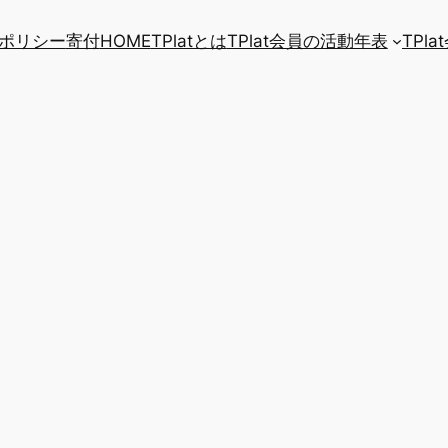
ポリシー
寄付
HOME
TPlatとは
TPlat会員の活動年表
TPl