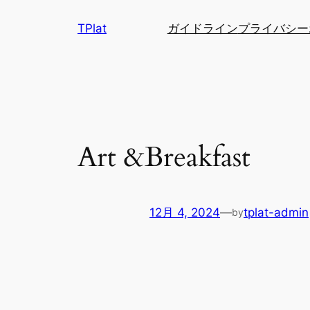
内
TPlat
ガイドライン
プライバシー
容
を
ス
キ
ッ
プ
Art &Breakfast
12月 4, 2024
—
tplat-admin
by