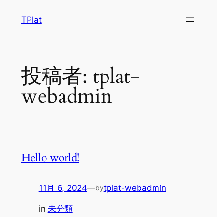
内
TPlat
容
を
ス
キ
投稿者:
tplat-
ッ
プ
webadmin
Hello world!
11月 6, 2024
—
tplat-webadmin
by
in
未分類