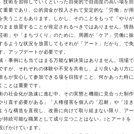
、技術を習得していくといった自発的で自由度の高い場を担
て重要であり、公的資金が投入されて安定的な「労働」が用
を失うこともあります。しかし、そのことをもって「やりが
のまま放置することが肯定されるべきではありません。情熱
芸術」や「まちづくり」のために、周囲が「ケア」労働に振
するような状況を放置してもそれが「アート」だから、で免
す。アップデートが必要です。
・事例にも当てはまる万能な解決策はありません。現場で
ですが、それぞれの体験や不安を共有し、より良いあり方に
誰もが安心して参加できる場を目指すこと、何かあった時に
くことは重要です。
の社会化が急速に進む中、その実態と機能に見合った制作
やり直す必要がある」「人権侵害を個人の「忍耐」や「泣き
ような構造を直視し、改善に向けて取り組まない限り、アー
が持続可能な職業として成り立つことはない」
とアートを
2
投げかけています。