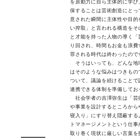
を原動力に自ら主体的に学び
保することは芸術創造にとっ
意された瞬間に主体性や目的
い搾取」と言われる構造をそ
と才能を持った人物の導く「
り回され、時間もお金も浪費
罪される時代は終わったので
そうはいっても、どんな地域
はそのような悩みはつきもの
ついて、議論を続けることで
連携できる体制を準備してお
社会学者の吉澤弥生は「芸術
や事業を設計するところから
寝入り」にすり替え隠蔽する
トマネージメントという仕事
取り巻く現状に厳しい言葉を