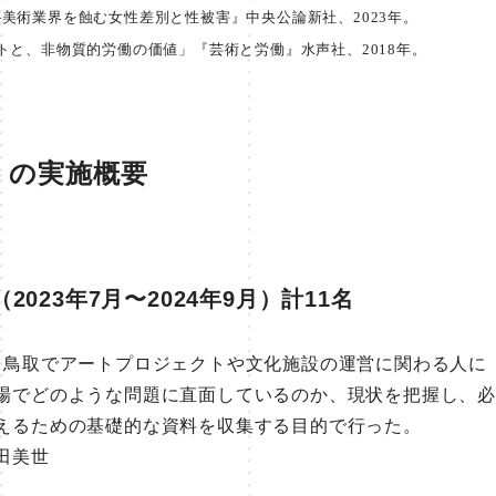
美術業界を蝕む女性差別と性被害』中央公論新社、2023年。
トと、非物質的労働の価値」『芸術と労働』水声社、2018年。
トの実施概要
023年7月〜2024年9月）計11名
鳥取でアートプロジェクトや文化施設の運営に関わる人に
場でどのような問題に直面しているのか、現状を把握し、必
えるための基礎的な資料を収集する目的で行った。
田美世