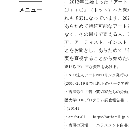
2012年に始まった「アー
〇＋＋〇』（トット）へと繋
れも多彩になっています。2
あらためて持続可能なアート
なく、その周りで支える人、
ア、アーティスト、インスト
とをお聞きし、あらためて「
実を直視することから始めた
※1/ 以下に主な資料をあげる。
・NPO法人アートNPOリンク発行
(2006-2019までは以下のペー
・吉澤弥生『若い芸術家たちの労働
阪大学COEプログラム調査報告書（
（2014）
・art for all
https://artforall-jp.
・表現の現場 ハラスメント白書