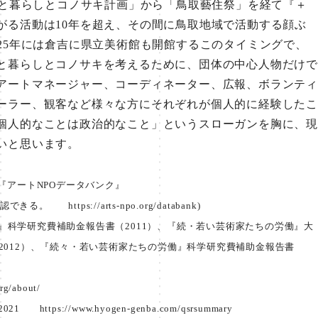
トと暮らしとコノサキ計画」から「鳥取藝住祭」を経て『＋
がる活動は10年を超え、その間に鳥取地域で活動する顔ぶ
025年には倉吉に県立美術館も開館するこのタイミングで、
と暮らしとコノサキを考えるために、団体の中心人物だけで
アートマネージャー、コーディネーター、広報、ボランティ
ーラー、観客など様々な方にそれぞれが個人的に経験したこ
個人的なことは政治的なこと」というスローガンを胸に、現
いと思います。
の『アートNPOデータバンク』
ジで確認できる。
https://arts-npo.org/databank
)
』科学研究費補助金報告書（2011）、『続・若い芸術家たちの労働』大
2012）、『続々・若い芸術家たちの労働』科学研究費補助金報告書
org/about/
2021
https://www.hyogen-genba.com/qsrsummary