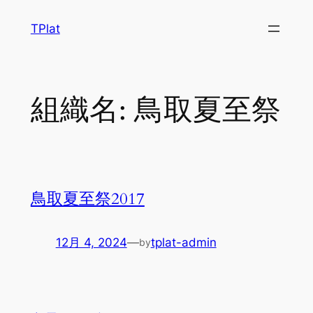
内
TPlat
容
を
ス
キ
組織名:
鳥取夏至祭
ッ
プ
鳥取夏至祭2017
12月 4, 2024
—
tplat-admin
by