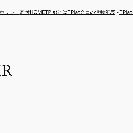
ポリシー
寄付
HOME
TPlatとは
TPlat会員の活動年表
TPl
IR