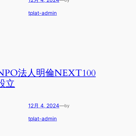
tplat-admin
NPO法人明倫NEXT100
設立
12月 4, 2024
—
by
tplat-admin