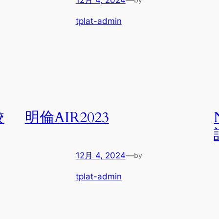
tplat-admin
校
明倫AIR2023
12月 4, 2024
—
by
tplat-admin