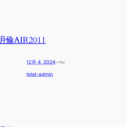
明倫AIR2011
12月 4, 2024
—
by
tplat-admin