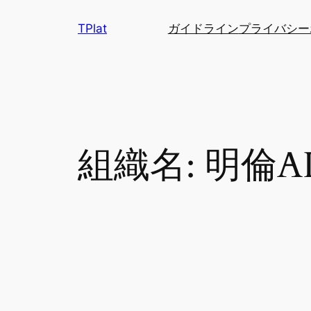
内
TPlat
ガイドライン
プライバシー
容
を
ス
キ
ッ
プ
組織名:
明倫A