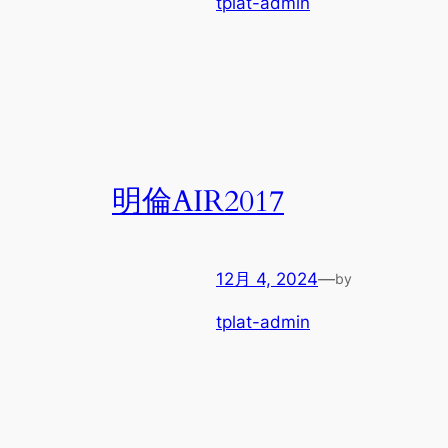
tplat-admin
明倫AIR2017
12月 4, 2024
—
by
tplat-admin