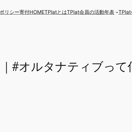
ポリシー
寄付
HOME
TPlatとは
TPlat会員の活動年表
TPl
告会｜#オルタナティブっ