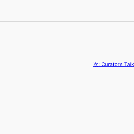
次:
Curator’s