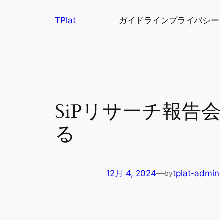
内
TPlat
ガイドライン
プライバシー
容
を
ス
キ
ッ
プ
SiPリサーチ報
る
12月 4, 2024
—
tplat-admin
by