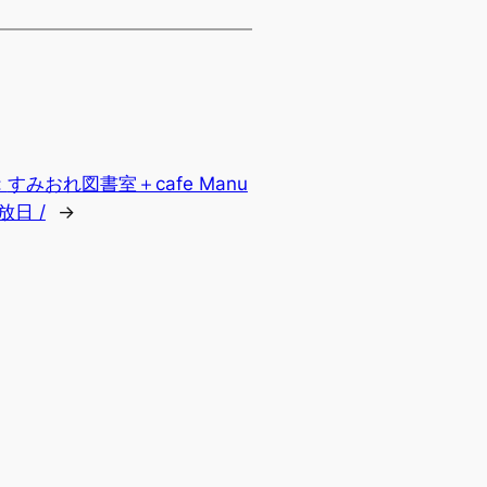
:
すみおれ図書室＋cafe Manu
放日 /
→