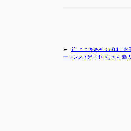
←
前:
ここをあそぶ#04｜米
ーマンス / 米子 匡司,水内 義