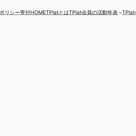
ポリシー
寄付
HOME
TPlatとは
TPlat会員の活動年表
TPl