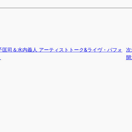
子匡司＆水内義人 アーティストトーク&ライヴ・パフォ
次
人
開