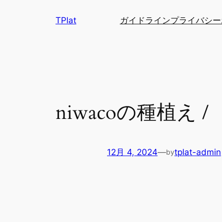
内
TPlat
ガイドライン
プライバシー
容
を
ス
キ
ッ
プ
niwacoの種植え /
12月 4, 2024
—
tplat-admin
by