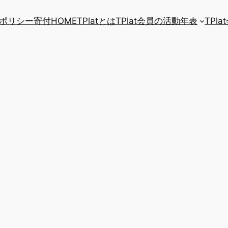
ポリシー
寄付
HOME
TPlatとは
TPlat会員の活動年表
TPl