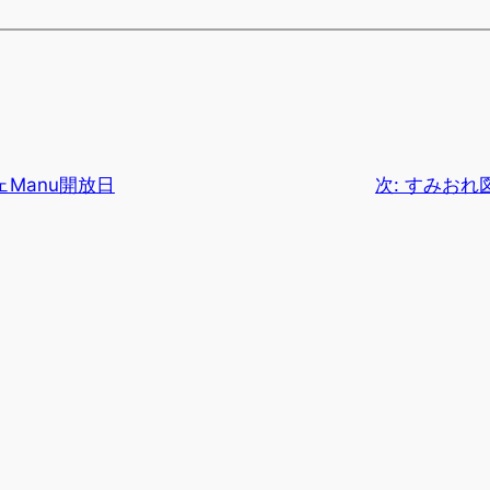
Manu開放日
次:
すみおれ