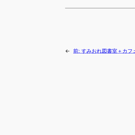
←
前:
すみおれ図書室＋カフェ