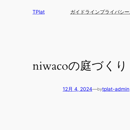
内
TPlat
ガイドライン
プライバシー
容
を
ス
キ
ッ
プ
niwacoの庭づくり
12月 4, 2024
—
tplat-admin
by