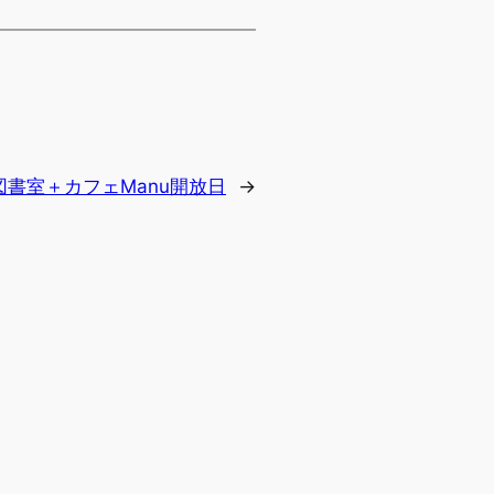
図書室＋カフェManu開放日
→