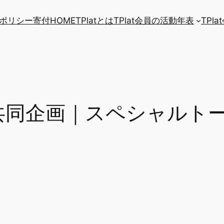
ポリシー
寄付
HOME
TPlatとは
TPlat会員の活動年表
TPl
+SiP共同企画｜スペシャル