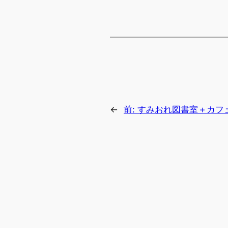
←
前:
すみおれ図書室＋カフェ