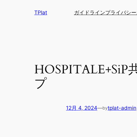
内
TPlat
ガイドライン
プライバシー
容
を
ス
キ
ッ
プ
HOSPITALE
プ
12月 4, 2024
—
tplat-admin
by