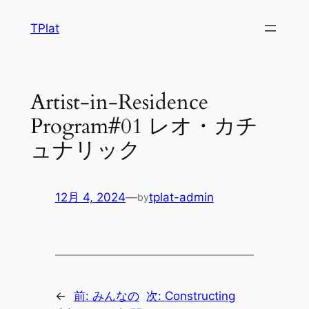
内
TPlat
容
を
ス
キ
Artist-in-Residence
ッ
Program#01 レオ・カチ
プ
ュナリック
12月 4, 2024
—
tplat-admin
by
←
前:
みんなの
次:
Constructing