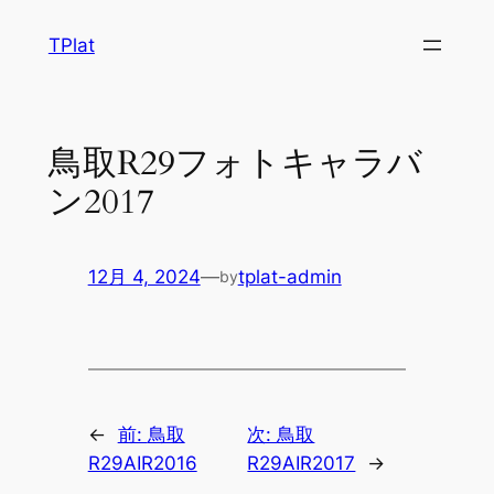
内
TPlat
容
を
ス
キ
鳥取R29フォトキャラバ
ッ
ン2017
プ
12月 4, 2024
—
tplat-admin
by
←
前:
鳥取
次:
鳥取
R29AIR2016
R29AIR2017
→