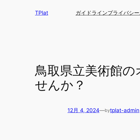
内
TPlat
ガイドライン
プライバシー
容
を
ス
キ
ッ
プ
鳥取県立美術館の
せんか？
12月 4, 2024
—
tplat-admin
by