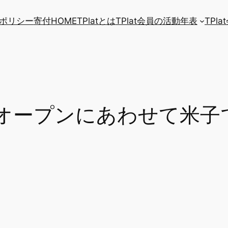
ポリシー
寄付
HOME
TPlatとは
TPlat会員の活動年表
TPl
オープンにあわせて米子