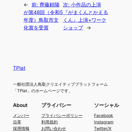
←
前:
齊藤頼陽
次:
小作品の上演
が第48回（令和5
『がまくんとかえる
年度）鳥取市文
くん』上演+ワーク
化賞を受賞
ショップ
→
TPlat
一般社団法人鳥取クリエイティブプラットフォーム
「TPlat」のホームページです。
About
プライバシー
ソーシャル
メンバー
プライバシーポリシー
Facebook
沿革
利用規約
Instagram
採用情報
お問い合わせ
Twitter/X