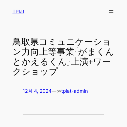
内
TPlat
容
を
ス
キ
鳥取県コミュニケーショ
ッ
ン力向上等事業『がまくん
プ
とかえるくん』上演+ワー
クショップ
12月 4, 2024
—
tplat-admin
by