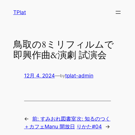
内
TPlat
容
を
ス
キ
鳥取の8ミリフィルムで
ッ
即興作曲&演劇 試演会
プ
12月 4, 2024
—
tplat-admin
by
←
前:
すみおれ図書室
次:
知るのつく
＋カフェManu 開放日
りかた#04
→