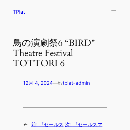
内
TPlat
容
を
ス
キ
鳥の演劇祭6 “BIRD”
ッ
Theatre Festival
プ
TOTTORI 6
12月 4, 2024
—
tplat-admin
by
←
前:
『セールス
次:
『セールスマ