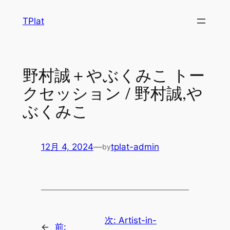
内
TPlat
容
を
ス
キ
野村誠＋やぶくみこ トー
ッ
クセッション / 野村誠,や
プ
ぶくみこ
12月 4, 2024
—
tplat-admin
by
次:
Artist-in-
←
前: