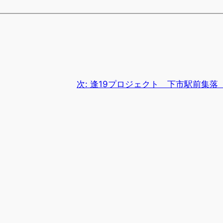
次:
逢19プロジェクト 下市駅前集落