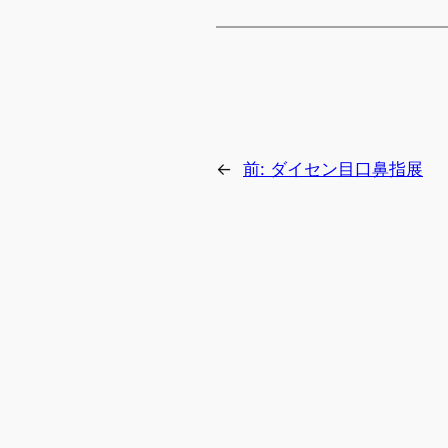
←
前:
ダイセン目口鼻指展