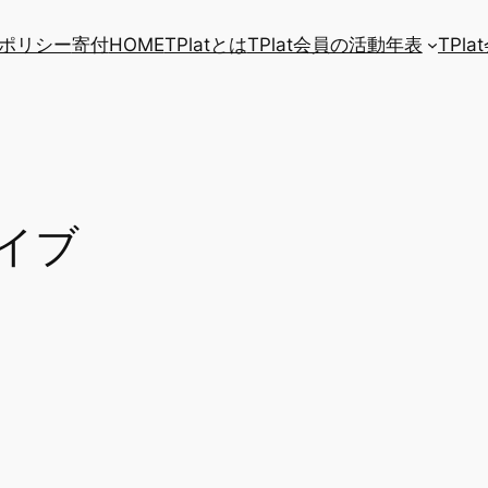
ポリシー
寄付
HOME
TPlatとは
TPlat会員の活動年表
TPl
イブ