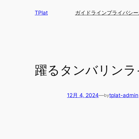
内
TPlat
ガイドライン
プライバシー
容
を
ス
キ
ッ
プ
躍るタンバリンラ
12月 4, 2024
—
tplat-admin
by