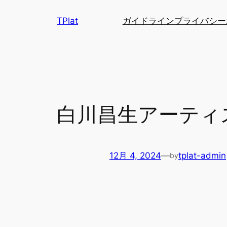
内
TPlat
ガイドライン
プライバシー
容
を
ス
キ
ッ
プ
白川昌生アーティ
12月 4, 2024
—
tplat-admin
by