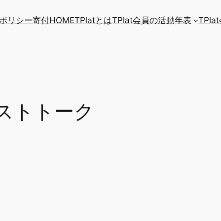
ポリシー
寄付
HOME
TPlatとは
TPlat会員の活動年表
TPl
ストトーク