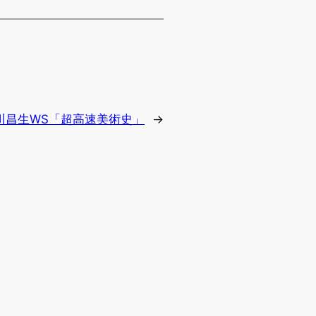
川昌生WS「超高速美術史」
→