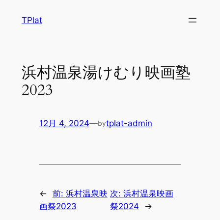
内
TPlat
容
を
ス
キ
浜村温泉湯けむり映画塾
ッ
2023
プ
12月 4, 2024
—
tplat-admin
by
←
前:
浜村温泉映
次:
浜村温泉映画
画祭2023
祭2024
→