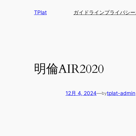
内
TPlat
ガイドライン
プライバシー
容
を
ス
キ
ッ
プ
明倫AIR2020
12月 4, 2024
—
tplat-admin
by