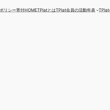
ポリシー
寄付
HOME
TPlatとは
TPlat会員の活動年表
TPl