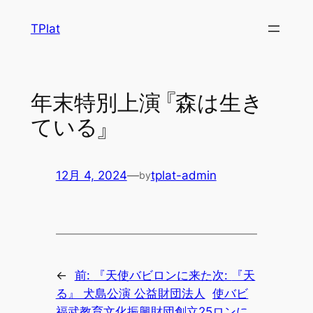
内
TPlat
容
を
ス
キ
年末特別上演 『森は生き
ッ
ている』
プ
12月 4, 2024
—
tplat-admin
by
←
前:
『天使バビロンに来た
次:
『天
る』 犬島公演 公益財団法人
使バビ
福武教育文化振興財団創立25
ロンに