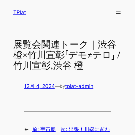
内
TPlat
容
を
ス
キ
展覧会関連トーク｜渋谷
ッ
橙×竹川宣彰「デモ≠テロ」 /
プ
竹川宣彰,渋谷 橙
12月 4, 2024
—
tplat-admin
by
←
前:
宇宙船
次:
出張！川端にぎわ