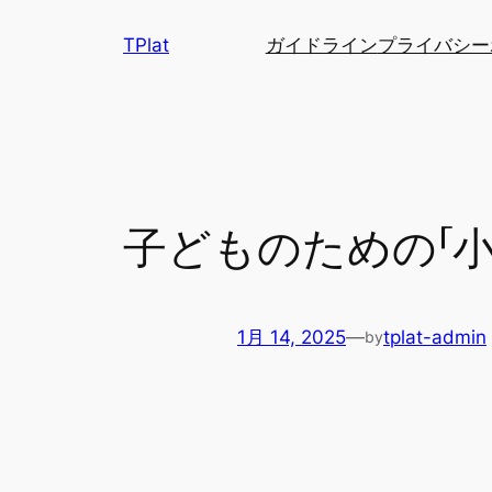
内
TPlat
ガイドライン
プライバシー
容
を
ス
キ
ッ
プ
子どものための「小
1月 14, 2025
—
tplat-admin
by