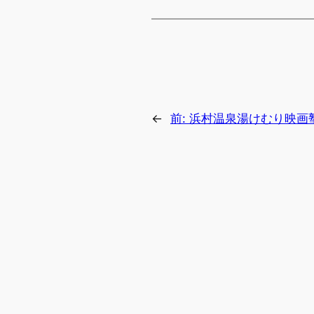
←
前:
浜村温泉湯けむり映画