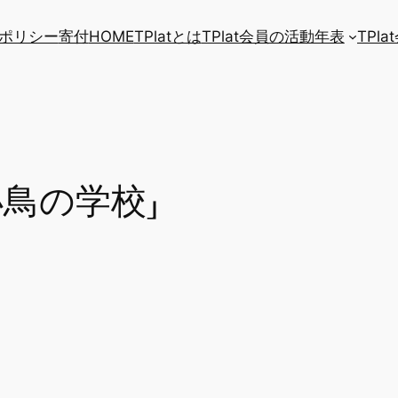
ポリシー
寄付
HOME
TPlatとは
TPlat会員の活動年表
TPl
鳥の学校」