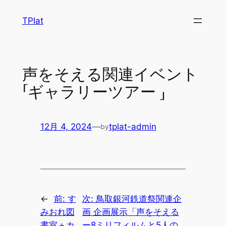
内
TPlat
容
を
ス
キ
声をそえる関連イベント
ッ
「ギャラリーツアー 」
プ
12月 4, 2024
—
tplat-admin
by
←
前:
す
次:
鳥取銀河鉄道祭関連企
みおれ図
画 企画展示「声をそえる
書室＋カ
ー8ミリフィルムと5人の