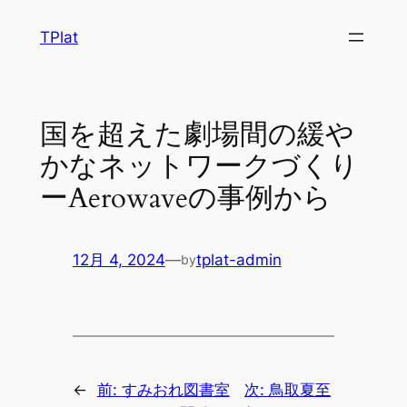
内
TPlat
容
を
ス
キ
国を超えた劇場間の緩や
ッ
かなネットワークづくり
プ
ーAerowaveの事例から
12月 4, 2024
—
tplat-admin
by
←
前:
すみおれ図書室
次:
鳥取夏至