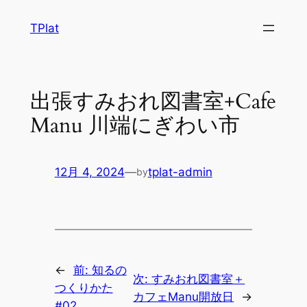
内
TPlat
容
を
ス
キ
出張すみおれ図書室+Cafe
ッ
Manu 川端にぎわい市
プ
12月 4, 2024
—
tplat-admin
by
←
前:
知るの
次:
すみおれ図書室＋
つくりかた
カフェManu開放日
→
#02