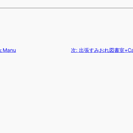
Manu
次:
出張すみおれ図書室+Ca