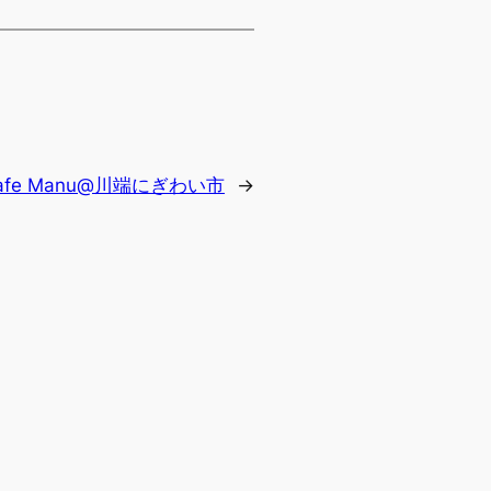
fe Manu@川端にぎわい市
→