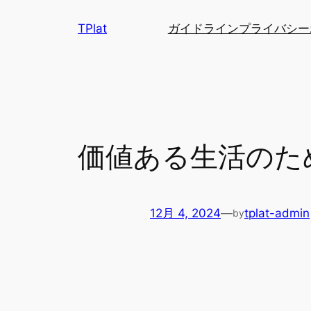
内
TPlat
ガイドライン
プライバシー
容
を
ス
キ
ッ
プ
価値ある生活のた
12月 4, 2024
—
tplat-admin
by