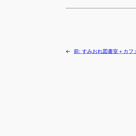
←
前:
すみおれ図書室＋カフェ