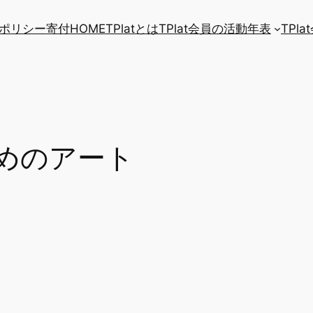
ポリシー
寄付
HOME
TPlatとは
TPlat会員の活動年表
TPl
めのアート