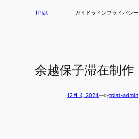
内
TPlat
ガイドライン
プライバシー
容
を
ス
キ
ッ
プ
余越保子滞在制作
12月 4, 2024
—
tplat-admin
by