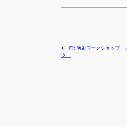
←
前:
演劇ワークショップ「
ク」