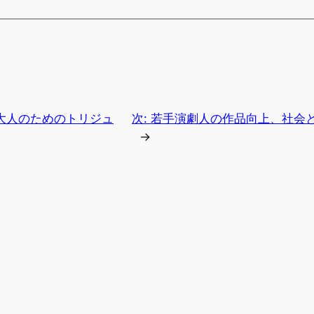
大人のためのトリジュ
次:
若手演劇人の作品向上、社会と
→