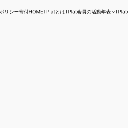
ポリシー
寄付
HOME
TPlatとは
TPlat会員の活動年表
TPl