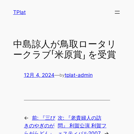
内
TPlat
容
を
ス
キ
中島諒人が鳥取ロータリ
ッ
ークラブ「米原賞」 を受賞
プ
12月 4, 2024
—
tplat-admin
by
←
前:
『三び
次:
『老貴婦人の訪
きのやぎのが
問』 利賀公演 利賀フ
らがらどん』
ェスティバル2007
→