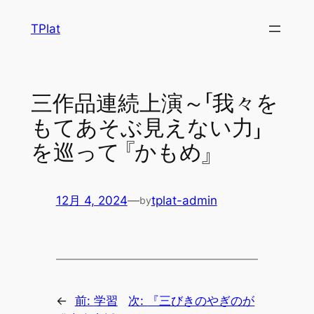
内
TPlat
容
を
ス
キ
三作品連続上演～「我々を
ッ
もてあそぶ見えない力」
プ
を巡って 『かもめ』
12月 4, 2024
—
tplat-admin
by
←
前:
学習
次:
『三びきのやぎのが