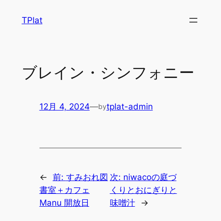
内
TPlat
容
を
ス
キ
ブレイン・シンフォニー
ッ
プ
12月 4, 2024
—
tplat-admin
by
←
前:
すみおれ図
次:
niwacoの庭づ
書室＋カフェ
くりとおにぎりと
Manu 開放日
味噌汁
→