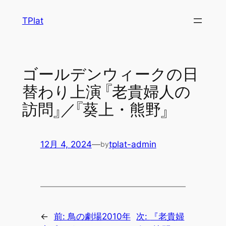
内
TPlat
容
を
ス
キ
ゴールデンウィークの日
ッ
替わり上演 『老貴婦人の
プ
訪問』／『葵上・熊野』
12月 4, 2024
—
tplat-admin
by
←
前:
鳥の劇場2010年
次:
『老貴婦