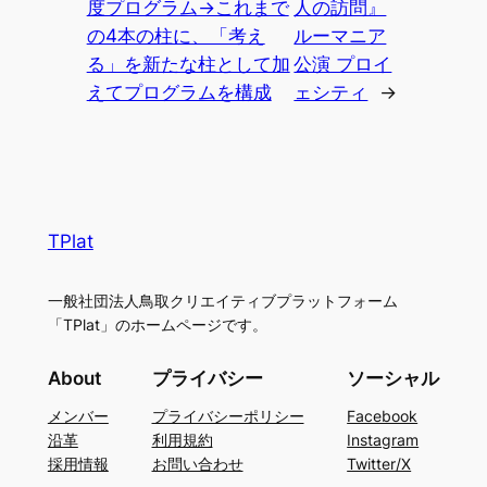
度プログラム→これまで
人の訪問』
の4本の柱に、「考え
ルーマニア
る」を新たな柱として加
公演 プロイ
えてプログラムを構成
ェシティ
→
TPlat
一般社団法人鳥取クリエイティブプラットフォーム
「TPlat」のホームページです。
About
プライバシー
ソーシャル
メンバー
プライバシーポリシー
Facebook
沿革
利用規約
Instagram
採用情報
お問い合わせ
Twitter/X