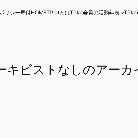
ポリシー
寄付
HOME
TPlatとは
TPlat会員の活動年表
TPl
ーキビストなしのアーカイ