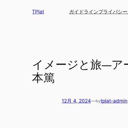
内
TPlat
ガイドライン
プライバシー
容
を
ス
キ
ッ
プ
イメージと旅―ア
本篤
12月 4, 2024
—
tplat-admin
by