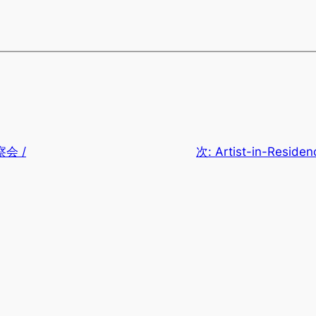
会 /
次:
Artist-in-Resid