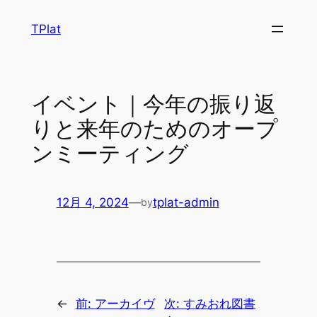
内
TPlat
容
を
ス
キ
イベント｜今年の振り返
ッ
りと来年のためのオープ
プ
ンミーティング
12月 4, 2024
—
tplat-admin
by
←
前:
アーカイヴ
次:
すみおれ図書