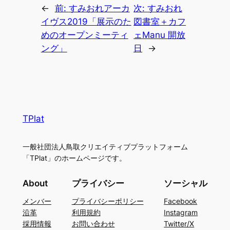
←
前:
すみおれアーカ
次:
すみおれ
イヴス2019「展示のた
図書室＋カフ
めのオープンミーティ
ェManu 開放
ング」
日
→
TPlat
一般社団法人鳥取クリエイティブプラットフォーム
「TPlat」のホームページです。
About
プライバシー
ソーシャル
メンバー
プライバシーポリシー
Facebook
沿革
利用規約
Instagram
採用情報
お問い合わせ
Twitter/X