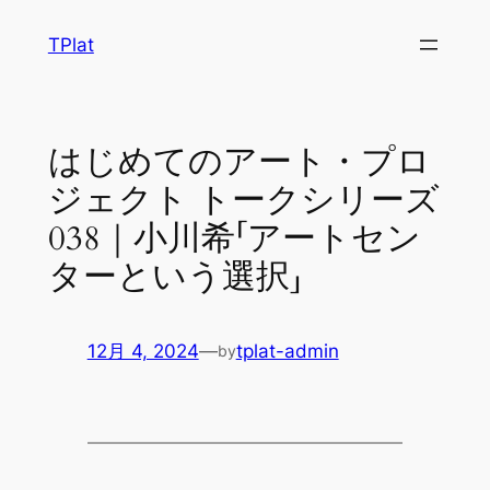
内
TPlat
容
を
ス
キ
はじめてのアート・プロ
ッ
ジェクト トークシリーズ
プ
038｜小川希「アートセン
ターという選択」
12月 4, 2024
—
tplat-admin
by