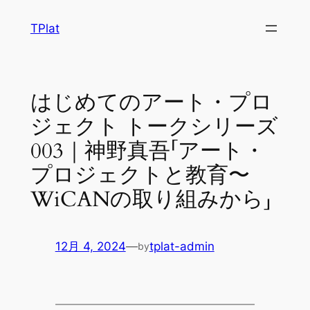
内
TPlat
容
を
ス
キ
はじめてのアート・プロ
ッ
ジェクト トークシリーズ
プ
003｜神野真吾「アート・
プロジェクトと教育〜
WiCANの取り組みから」
12月 4, 2024
—
tplat-admin
by