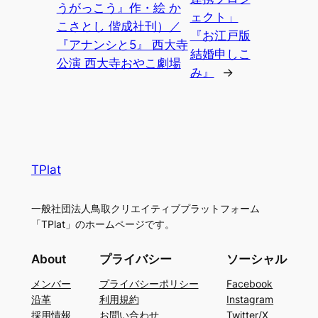
うがっこう』作・絵 か
ェクト」
こさとし 偕成社刊）／
『お江戸版
『アナンシと5』 西大寺
結婚申しこ
公演 西大寺おやこ劇場
み』
→
TPlat
一般社団法人鳥取クリエイティブプラットフォーム
「TPlat」のホームページです。
About
プライバシー
ソーシャル
メンバー
プライバシーポリシー
Facebook
沿革
利用規約
Instagram
採用情報
お問い合わせ
Twitter/X