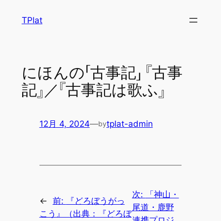
内
TPlat
容
を
ス
キ
にほんの「古事記」 『古事
ッ
記』／『古事記は歌ふ』
プ
12月 4, 2024
—
tplat-admin
by
次:
「神山・
←
前:
『どろぼうがっ
尾道・鹿野
こう』（出典：『どろぼ
連携プロジ