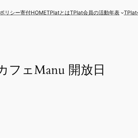
ポリシー
寄付
HOME
TPlatとは
TPlat会員の活動年表
TPl
フェManu 開放日