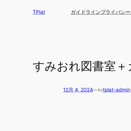
内
TPlat
ガイドライン
プライバシー
容
を
ス
キ
ッ
プ
すみおれ図書室＋カ
12月 4, 2024
—
tplat-admin
by