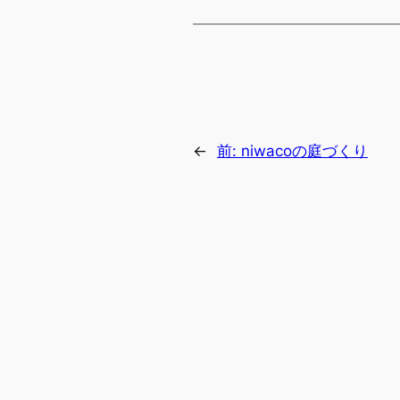
←
前:
niwacoの庭づくり