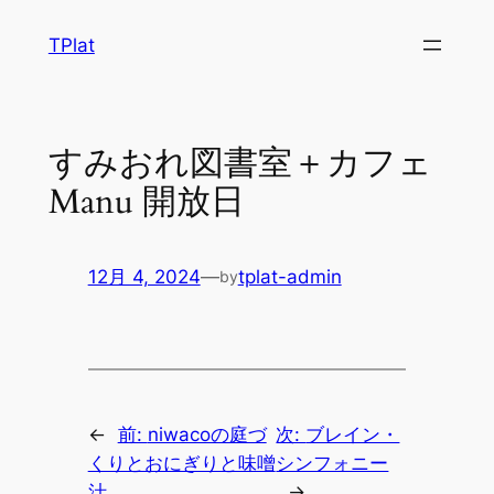
内
TPlat
容
を
ス
キ
すみおれ図書室＋カフェ
ッ
Manu 開放日
プ
12月 4, 2024
—
tplat-admin
by
←
前:
niwacoの庭づ
次:
ブレイン・
くりとおにぎりと味噌
シンフォニー
汁
→