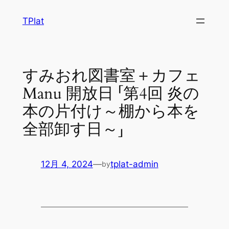
内
TPlat
容
を
ス
キ
すみおれ図書室＋カフェ
ッ
Manu 開放日 「第4回 炎の
プ
本の片付け～棚から本を
全部卸す日～」
12月 4, 2024
—
tplat-admin
by