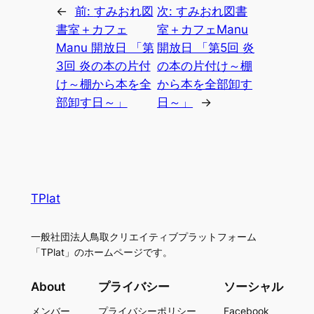
←
前:
すみおれ図
次:
すみおれ図書
書室＋カフェ
室＋カフェManu
Manu 開放日 「第
開放日 「第5回 炎
3回 炎の本の片付
の本の片付け～棚
け～棚から本を全
から本を全部卸す
部卸す日～」
日～」
→
TPlat
一般社団法人鳥取クリエイティブプラットフォーム
「TPlat」のホームページです。
About
プライバシー
ソーシャル
メンバー
プライバシーポリシー
Facebook