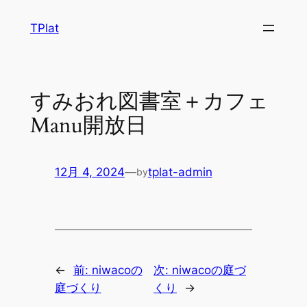
内
TPlat
容
を
ス
キ
すみおれ図書室＋カフェ
ッ
Manu開放日
プ
12月 4, 2024
—
tplat-admin
by
←
前:
niwacoの
次:
niwacoの庭づ
庭づくり
くり
→