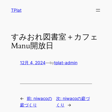
内
TPlat
容
を
ス
キ
すみおれ図書室＋カフェ
ッ
Manu開放日
プ
12月 4, 2024
—
tplat-admin
by
←
前:
niwacoの
次:
niwacoの庭づ
庭づくり
くり
→