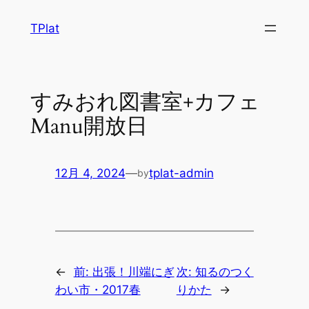
内
TPlat
容
を
ス
キ
すみおれ図書室+カフェ
ッ
Manu開放日
プ
12月 4, 2024
—
tplat-admin
by
←
前:
出張！川端にぎ
次:
知るのつく
わい市・2017春
りかた
→