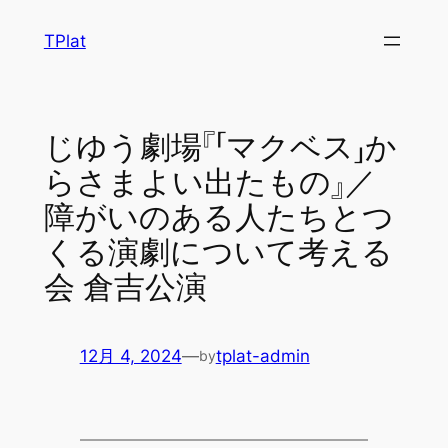
内
TPlat
容
を
ス
キ
じゆう劇場『「マクベス」か
ッ
らさまよい出たもの』／
プ
障がいのある人たちとつ
くる演劇について考える
会 倉吉公演
12月 4, 2024
—
tplat-admin
by