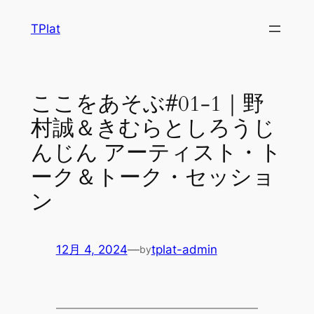
内
TPlat
容
を
ス
キ
ここをあそぶ#01-1｜野
ッ
村誠＆きむらとしろうじ
プ
んじん アーティスト・ト
ーク＆トーク・セッショ
ン
12月 4, 2024
—
tplat-admin
by