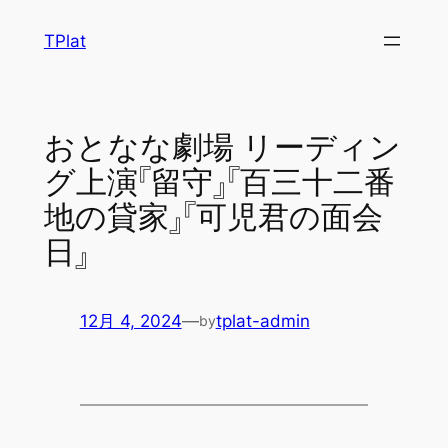
内
TPlat
容
を
ス
キ
おとなな劇場 リーディン
ッ
グ上演『留守』『百三十二番
プ
地の貸家』『可児君の面会
日』
12月 4, 2024
—
tplat-admin
by