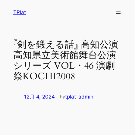
内
TPlat
容
を
ス
キ
『剣を鍛える話』 高知公演
ッ
高知県立美術館舞台公演
プ
シリーズ VOL・46 演劇
祭KOCHI2008
12月 4, 2024
—
tplat-admin
by