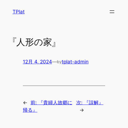
内
TPlat
容
を
ス
キ
『人形の家』
ッ
プ
12月 4, 2024
—
tplat-admin
by
←
前:
『貴婦人故郷に
次:
『誤解』
帰る』
→