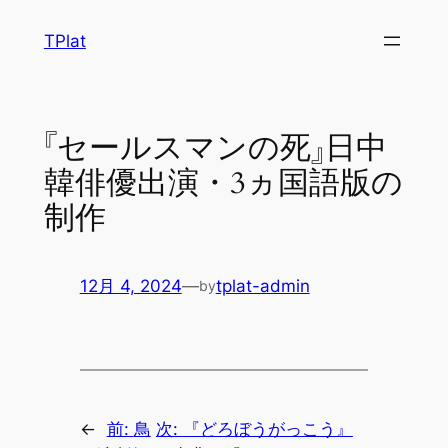
内
TPlat
容
を
ス
キ
『セールスマンの死』日中
ッ
韓俳優出演・3ヵ国語版の
プ
制作
12月 4, 2024
—
tplat-admin
by
←
前:
鳥
次:
『どろぼうがっこう』