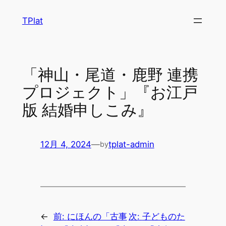
内
TPlat
容
を
ス
キ
「神山・尾道・鹿野 連携
ッ
プロジェクト」『お江戸
プ
版 結婚申しこみ』
12月 4, 2024
—
tplat-admin
by
←
前:
にほんの「古事
次:
子どものた